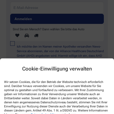
Sind Sie ein Mensch? Dann wählen Sie bitte
das Auto
Ich möchte den im Namen meiner Apotheke versandten News-
Service abonnieren, der von der Alliance Healthcare Deutschland
GmbH (AHD) angeboten wird. Hiermit willige ich ein, dass AHD
meine E-Mail-Adresse zum Versand des News-Service
verarbeitet. AHD setzt für den Versand und die Analyse des
Cookie-Einwilligung verwalten
Newsletters den Dienstleister Emarsys ein. Die Einwilligung
kann jederzeit für die Zukunft widerrufen werden (z.B. über den
Abmelde-Link in jedem Newsletter). Die sonstigen
Wir setzen Cookies, die für den Betrieb der Website technisch erforderlich
Kontaktmöglichkeiten dafür und weitere Angaben zur
sind. Darüber hinaus verwenden wir Cookies, um unsere Website für Sie
Datenverarbeitung finden sich in der
Datenschutzerklärung
optimal zu gestalten und fortlaufend zu verbessern. Mit Ihrer Zustimmung
geben wir Informationen zu Ihrer Verwendung unserer Website auch an
Drittanbieter weiter. Soweit dabei Daten in Ländern verarbeitet werden, in
* Coupon-Bedingungen: Einmalig einlösbar bis zum
denen kein angemessenes Datenschutzniveau besteht, stimmen Sie mit Ihrer
31.12.2026. Mindestbestellwert: 50,00 €. Gültig auf das
Einwilligung zur Nutzung dieser Dienste auch der Verarbeitung Ihrer Daten in
gesamte Sortiment, ausgeschlossen rezeptpflichtige Produkte.
diesen Ländern gem. Artikel 49 Abs. 1 lit. a DSGVO zu. Weitere Informationen