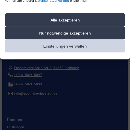
können Sie unserer
Datenschutzerklärung
entnehmen.
Alle akzeptieren
Nur notwendige akzeptieren
Kontakt
Einstellungen verwalten
Apotheke am Gesundheitszentrum
Freiherr-vom-Stein-Str. 9
,
64560
Riedstadt
+49-6158/915097
+49-6158/915099
info@apotheke-riedstadt.de
Über uns
Leistungen